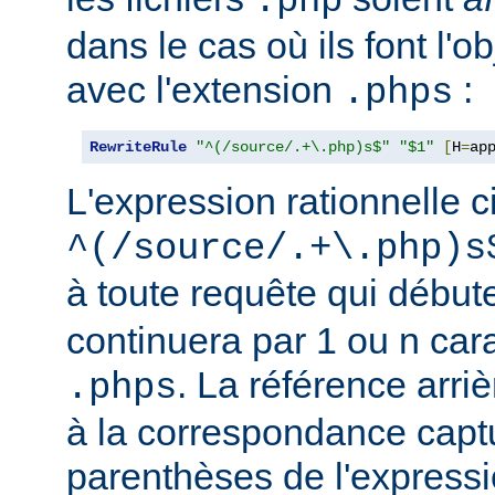
.php
dans le cas où ils font l'o
avec l'extension
:
.phps
RewriteRule
"^(/source/.+\.php)s$"
"$1"
[
H
=
ap
L'expression rationnelle c
^(/source/.+\.php)s
à toute requête qui début
continuera par 1 ou n car
. La référence arriè
.phps
à la correspondance capt
parenthèses de l'expressi