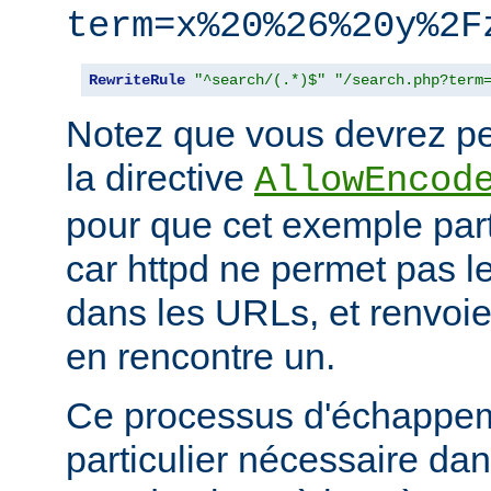
term=x%20%26%20y%2F
RewriteRule
"^search/(.*)$"
"/search.php?term
Notez que vous devrez peu
la directive
AllowEncod
pour que cet exemple part
car httpd ne permet pas 
dans les URLs, et renvoie 
en rencontre un.
Ce processus d'échappem
particulier nécessaire dan