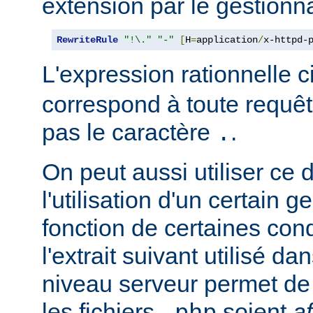
extension par le gestionna
RewriteRule
"!\."
"-"
[
H
=
application
/
x-httpd-
L'expression rationnelle 
correspond à toute requêt
pas le caractère
.
.
On peut aussi utiliser ce 
l'utilisation d'un certain g
fonction de certaines con
l'extrait suivant utilisé d
niveau serveur permet de 
les fichiers
soient
a