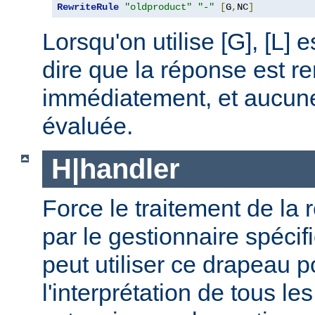
RewriteRule
"oldproduct"
"-"
[
G
,
NC
]
Lorsqu'on utilise [G], [L] es
dire que la réponse est r
immédiatement, et aucune 
évaluée.
H|handler
Force le traitement de la 
par le gestionnaire spécif
peut utiliser ce drapeau p
l'interprétation de tous le