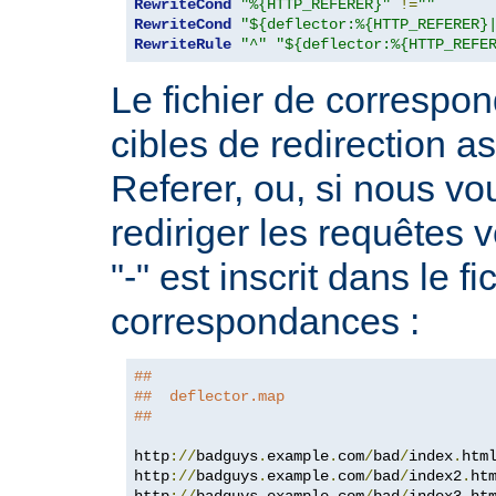
RewriteCond
"%{HTTP_REFERER}"
!=
""
RewriteCond
"${deflector:%{HTTP_REFERER}
RewriteRule
"^"
"${deflector:%{HTTP_REFE
Le fichier de correspo
cibles de redirection 
Referer, ou, si nous v
rediriger les requêtes v
"-" est inscrit dans le fi
correspondances :
##
##  deflector.map
##
http
://
badguys
.
example
.
com
/
bad
/
index
.
htm
http
://
badguys
.
example
.
com
/
bad
/
index2
.
ht
http
://
badguys
.
example
.
com
/
bad
/
index3
.
ht