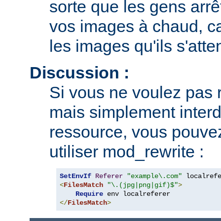
sorte que les gens arrê
vos images à chaud, car
les images qu'ils s'atte
Discussion :
Si vous ne voulez pas r
mais simplement interdi
ressource, vous pouvez
utiliser mod_rewrite :
SetEnvIf
Referer
"example\.com"
<
FilesMatch
"\.(jpg|png|gif)$"
>
Require
</
FilesMatch
>