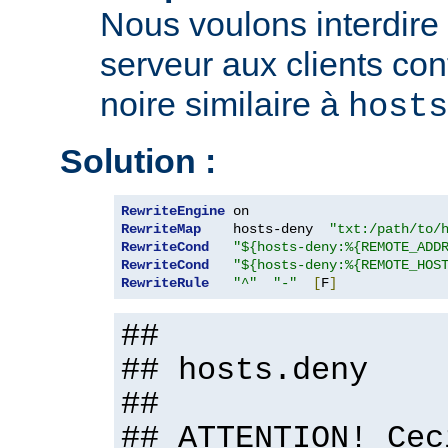
Nous voulons interdire 
serveur aux clients con
noire similaire à
hosts
Solution :
RewriteEngine
RewriteMap
    hosts-deny  
"txt:/path/to/
RewriteCond
"${hosts-deny:%{REMOTE_ADD
RewriteCond
"${hosts-deny:%{REMOTE_HOS
RewriteRule
"^"
"-"
[
F
]
##
## hosts.deny
##
## ATTENTION! Cec