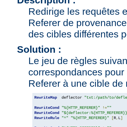
Redirige les requêtes e
Referer de provenance 
des cibles différentes 
Solution :
Le jeu de règles suivant
correspondances pour 
Referer à une cible de 
RewriteMap
  deflector 
"txt:/path/to/defl
RewriteCond
"%{HTTP_REFERER}"
!=
""
RewriteCond
"${deflector:%{HTTP_REFERER}
RewriteRule
"^"
"%{HTTP_REFERER}"
[
R
,
L
]