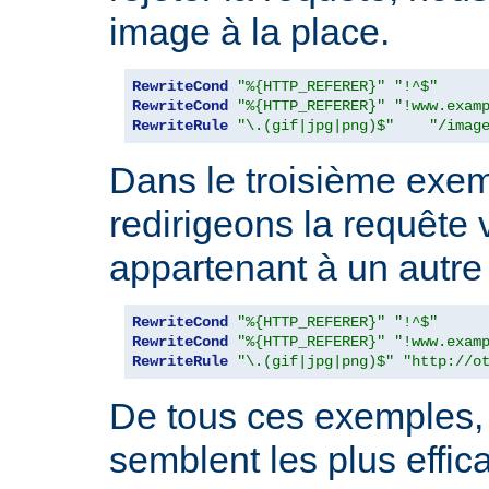
image à la place.
RewriteCond
"%{HTTP_REFERER}"
"!^$"
RewriteCond
"%{HTTP_REFERER}"
"!www.exam
RewriteRule
"\.(gif|jpg|png)$"
"/imag
Dans le troisième exe
redirigeons la requête
appartenant à un autre 
RewriteCond
"%{HTTP_REFERER}"
"!^$"
RewriteCond
"%{HTTP_REFERER}"
"!www.exam
RewriteRule
"\.(gif|jpg|png)$"
"http://o
De tous ces exemples, 
semblent les plus effic