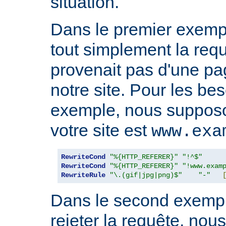
situation.
Dans le premier exempl
tout simplement la requ
provenait pas d'une pa
notre site. Pour les be
exemple, nous suppos
votre site est
www.exa
RewriteCond
"%{HTTP_REFERER}"
"!^$"
RewriteCond
"%{HTTP_REFERER}"
"!www.exam
RewriteRule
"\.(gif|jpg|png)$"
"-"
Dans le second exempl
rejeter la requête, nou