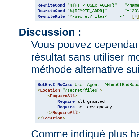
RewriteCond
"%{HTTP_USER_AGENT}"
"^Nam
RewriteCond
"%{REMOTE_ADDR}"
"=123
RewriteRule
"^/secret/files/"
"-"
[
F
Discussion :
Vous pouvez cependan
résultat sans utiliser m
méthode alternative sui
SetEnvIfNoCase
User-Agent
"^NameOfBadRob
<
Location
"/secret/files"
>
<
RequireAll
>
Require
 all granted

Require
 not env goaway

</
RequireAll
>
</
Location
>
Comme indiqué plus hau