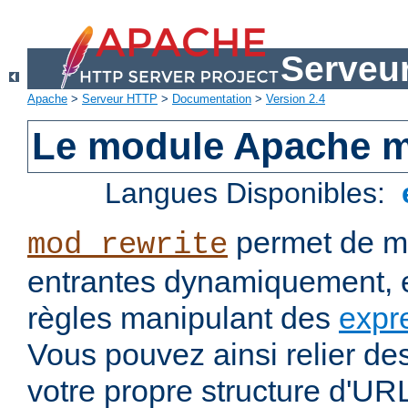
Serveu
Apache
>
Serveur HTTP
>
Documentation
>
Version 2.4
Le module Apache m
Langues Disponibles:
permet de mo
mod_rewrite
entrantes dynamiquement, e
règles manipulant des
expr
Vous pouvez ainsi relier de
votre propre structure d'U