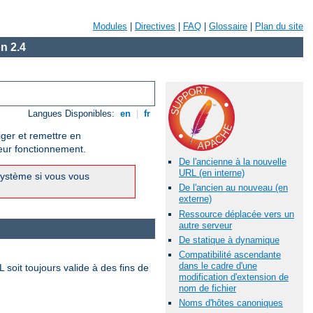
Modules
|
Directives
|
FAQ
|
Glossaire
|
Plan du site
n 2.4
Langues Disponibles:
en
|
fr
iger et remettre en
leur fonctionnement.
De l'ancienne à la nouvelle
URL (en interne)
système si vous vous
De l'ancien au nouveau (en
externe)
Ressource déplacée vers un
autre serveur
De statique à dynamique
Compatibilité ascendante
dans le cadre d'une
 soit toujours valide à des fins de
modification d'extension de
nom de fichier
Noms d'hôtes canoniques