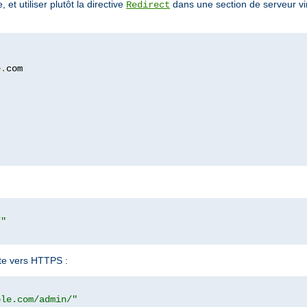
et utiliser plutôt la directive
dans une section de serveur vir
Redirect
e
.
com

/"
ite vers HTTPS :
ple.com/admin/"