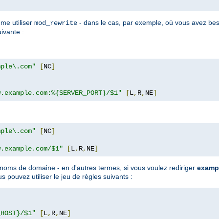
ême utiliser
- dans le cas, par exemple, où vous avez bes
mod_rewrite
uivante :
mple\.com"
[
NC
]
w.example.com:%{SERVER_PORT}/$1"
[
L
,
R
,
NE
]
mple\.com"
[
NC
]
w.example.com/$1"
[
L
,
R
,
NE
]
s noms de domaine - en d'autres termes, si vous voulez rediriger
examp
us pouvez utiliser le jeu de règles suivants :
]
_HOST}/$1"
[
L
,
R
,
NE
]