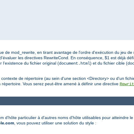
e de mod_rewrite, en tirant avantage de l'ordre d'exécution du jeu de r
 d'évaluer les directives RewriteCond. En conséquence, $1 est déjà déf
'existence du fichier original (
) et du fichier cible (
document.html
do
 contexte de répertoire (au sein d'une section <Directory> ou d'un fichi
 répertoire. Vous serez peut-être amené à définir une directive
Rewrit
 nom d'hôte particulier à d'autres noms d'hôte utilisables pour atteindre 
le.com
, vous pouvez utiliser une solution du style :