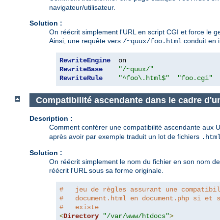
navigateur/utilisateur.
Solution :
On réécrit simplement l'URL en script CGI et force le 
Ainsi, une requête vers
conduit en i
/~quux/foo.html
RewriteEngine
RewriteBase
"/~quux/"
RewriteRule
"^foo\.html$"
"foo.cgi"
Compatibilité ascendante dans le cadre d'u
Description :
Comment conférer une compatibilité ascendante aux UR
après avoir par exemple traduit un lot de fichiers
.htm
Solution :
On réécrit simplement le nom du fichier en son nom de ba
réécrit l'URL sous sa forme originale.
#   jeu de règles assurant une compatibi
#   document.html en document.php si et 
#   existe
<
Directory
"/var/www/htdocs"
>