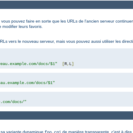
, vous pouvez faire en sorte que les URLs de l'ancien serveur continue
 modifier leurs favoris.
RLs vers le nouveau serveur, mais vous pouvez aussi utiliser les direc
veau.example.com/docs/$1"
[
R
,
L
]
eau.example.com/docs/$1"
e.com/docs/"
sa variante dynamique
de manière transparente, c'est à dire 
foo.cgi