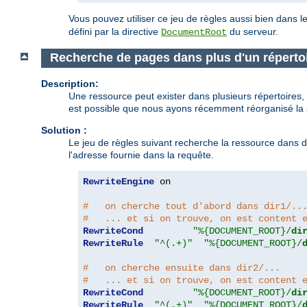
Vous pouvez utiliser ce jeu de règles aussi bien dans le
défini par la directive
du serveur.
DocumentRoot
Recherche de pages dans plus d'un réperto
Description:
Une ressource peut exister dans plusieurs répertoires, e
est possible que nous ayons récemment réorganisé la st
Solution :
Le jeu de règles suivant recherche la ressource dans deu
l'adresse fournie dans la requête.
RewriteEngine
 on

#   on cherche tout d'abord dans dir1/..
#   ... et si on trouve, on est content 
RewriteCond
"%{DOCUMENT_ROOT}/
di
RewriteRule
"^(.+)"
"%{DOCUMENT_ROOT}/
#   on cherche ensuite dans dir2/...
#   ... et si on trouve, on est content 
RewriteCond
"%{DOCUMENT_ROOT}/
di
RewriteRule
"^(.+)"
"%{DOCUMENT_ROOT}/