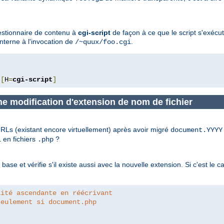
gestionnaire de contenu à
cgi-script
de façon à ce que le script s'exéc
nterne à l'invocation de
.
/~quux/foo.cgi
[
H
=
cgi-script
]
ne modification d'extension de nom de fichier
Ls (existant encore virtuellement) après avoir migré
document.YYYY
en fichiers
?
l
.php
se et vérifie s'il existe aussi avec la nouvelle extension. Si c'est le c
lité ascendante en réécrivant
seulement si document.php