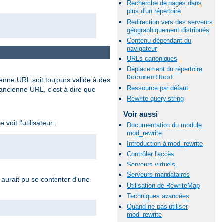
Recherche de pages dans
plus d'un répertoire
Redirection vers des serveurs
géographiquement distribués
Contenu dépendant du
navigateur
URLs canoniques
Déplacement du répertoire
DocumentRoot
ienne URL soit toujours valide à des
Ressource par défaut
'ancienne URL, c'est à dire que
Rewrite query string
Voir aussi
oit l'utilisateur :
Documentation du module
mod_rewrite
Introduction à mod_rewrite
Contrôler l'accès
Serveurs virtuels
Serveurs mandataires
n aurait pu se contenter d'une
Utilisation de RewriteMap
Techniques avancées
Quand ne pas utiliser
mod_rewrite