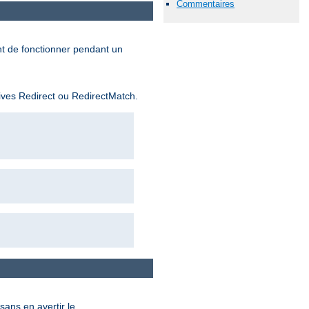
Commentaires
nt de fonctionner pendant un
tives Redirect ou RedirectMatch.
sans en avertir le