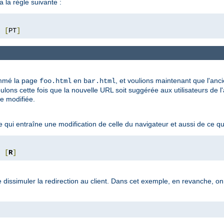
a la règle suivante :
"
[
PT
]
mmé la page
en
, et voulions maintenant que l'anc
foo.html
bar.html
lons cette fois que la nouvelle URL soit suggérée aux utilisateurs de l
re modifiée.
ui entraîne une modification de celle du navigateur et aussi de ce que v
[
R
]
de dissimuler la redirection au client. Dans cet exemple, en revanche, o