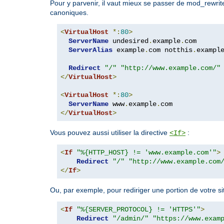
Pour y parvenir, il vaut mieux se passer de mod_rewrite, 
canoniques.
<
VirtualHost
*:
80
>
ServerName
 undesired
.
example
.
com

ServerAlias
 example
.
com notthis
.
exampl
Redirect
"/"
"http://www.example.com/"
</
VirtualHost
>
<
VirtualHost
*:
80
>
ServerName
 www
.
example
.
</
VirtualHost
>
Vous pouvez aussi utiliser la directive
:
<If>
<
If
"%{HTTP_HOST} != 'www.example.com'"
>
Redirect
"/"
"http://www.example.com
</
If
>
Ou, par exemple, pour rediriger une portion de votre s
<
If
"%{SERVER_PROTOCOL} != 'HTTPS'"
>
Redirect
"/admin/"
"https://www.exam