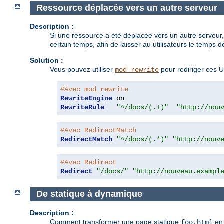
Ressource déplacée vers un autre serveur
Description :
Si une ressource a été déplacée vers un autre serveur
certain temps, afin de laisser au utilisateurs le temps de
Solution :
Vous pouvez utiliser
pour rediriger ces U
mod_rewrite
#Avec mod_rewrite
RewriteEngine
RewriteRule
"^/docs/(.+)"
"http://nou
#Avec RedirectMatch
RedirectMatch
"^/docs/(.*)"
"http://nouv
#Avec Redirect
Redirect
"/docs/"
"http://nouveau.exampl
De statique à dynamique
Description :
Comment transformer une page statique
en 
foo.html