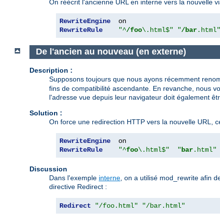
On réécrit l'ancienne URL en interne vers la nouvelle vi
RewriteEngine
RewriteRule
"^
/foo
\.html$"
"
/bar
.html
De l'ancien au nouveau (en externe)
Description :
Supposons toujours que nous ayons récemment reno
fins de compatibilité ascendante. En revanche, nous vou
l'adresse vue depuis leur navigateur doit également êt
Solution :
On force une redirection HTTP vers la nouvelle URL, ce q
RewriteEngine
RewriteRule
"^
foo
\.html$"
"
bar
.html"
Discussion
Dans l'exemple
interne
, on a utilisé mod_rewrite afin 
directive Redirect :
Redirect
"/foo.html"
"/bar.html"