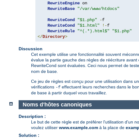
RewriteEngine
 on

RewriteBase
"/var/www/htdocs"
RewriteCond
"$1.php"
-
f

RewriteCond
"$1.html"
!-
f

RewriteRule
"^(.*).html$"
"$1.php"
</
Directory
>
Discussion
Cet exemple utilise une fonctionnalité souvent méconnu
évalue la partie gauche des règles de réécriture avant
RewriteCond sont évaluées. Ceci nous permet de tester l
nom de base.
Ce jeu de règles est conçu pour une utilisation dans un
vérifications
effectuent leurs recherches dans le bon
-f
de base à partir duquel vous travaillez.
Noms d'hôtes canoniques
Description :
Le but de cette règle est de préférer l'utilisation d'un
voulez utiliser
www.example.com
à la place de
examp
Solution :