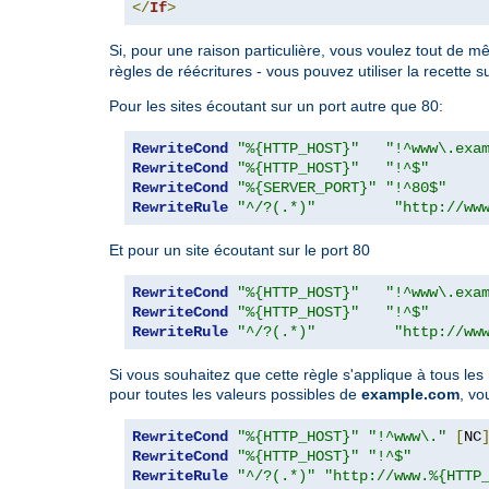
</
If
>
Si, pour une raison particulière, vous voulez tout de m
règles de réécritures - vous pouvez utiliser la recette s
Pour les sites écoutant sur un port autre que 80:
RewriteCond
"%{HTTP_HOST}"
"!^www\.exa
RewriteCond
"%{HTTP_HOST}"
"!^$"
RewriteCond
"%{SERVER_PORT}"
"!^80$"
RewriteRule
"^/?(.*)"
"http://ww
Et pour un site écoutant sur le port 80
RewriteCond
"%{HTTP_HOST}"
"!^www\.exa
RewriteCond
"%{HTTP_HOST}"
"!^$"
RewriteRule
"^/?(.*)"
"http://ww
Si vous souhaitez que cette règle s'applique à tous le
pour toutes les valeurs possibles de
example.com
, vo
RewriteCond
"%{HTTP_HOST}"
"!^www\."
[
NC
RewriteCond
"%{HTTP_HOST}"
"!^$"
RewriteRule
"^/?(.*)"
"http://www.%{HTTP