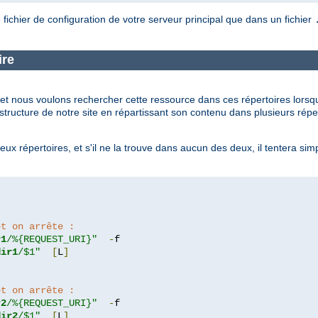
 fichier de configuration de votre serveur principal que dans un fichier
ire
t nous voulons rechercher cette ressource dans ces répertoires lorsqu'el
ructure de notre site en répartissant son contenu dans plusieurs réper
x répertoires, et s'il ne la trouve dans aucun des deux, il tentera simp
.
et on arrête :
r1
/%{REQUEST_URI}"
-
dir1
/$1"
[
L
]
et on arrête :
r2
/%{REQUEST_URI}"
-
dir2
/$1"
[
L
]