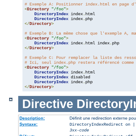
# Exemple A: Positionner index.html en page d
<
Directory
"/foo"
>
DirectoryIndex
 index
.
html

DirectoryIndex
 index
.
</
Directory
>
# Exemple B: La même chose que l'exemple A, m
<
Directory
"/foo"
>
DirectoryIndex
 index
.
html index
.
</
Directory
>
# Exemple C: Pour remplacer la liste des ress
# Ici, seul index.php restera référencé comme
<
Directory
"/foo"
>
DirectoryIndex
 index
.
html

DirectoryIndex
 disabled

DirectoryIndex
 index
.
</
Directory
>
Directive
Directory
Description:
Définit une redirection externe pou
Syntaxe:
DirectoryIndexRedirect on |
3xx-code