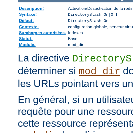
Description:
Activation/Désactivation de la redir
Syntaxe:
DirectorySlash On|Off
Défaut:
DirectorySlash On
Contexte:
configuration globale, serveur virtu
Surcharges autorisées:
Indexes
Statut:
Base
Module:
mod_dir
La directive
DirectoryS
déterminer si
do
mod_dir
les URLs pointant vers un 
En général, si un utilisat
requête pour une ressourc
cette ressource représenta