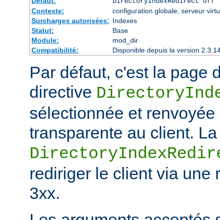
Défaut:
DirectoryIndexRedirect off
Contexte:
configuration globale, serveur virtu
Surcharges autorisées:
Indexes
Statut:
Base
Module:
mod_dir
Compatibilité:
Disponible depuis la version 2.3.1
Par défaut, c'est la page d
directive
DirectoryInd
sélectionnée et renvoyée
transparente au client. La
DirectoryIndexRedir
rediriger le client via une
3xx.
Les arguments acceptés s