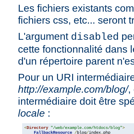
Les fichiers existants c
fichiers css, etc... seront
L'argument
per
disabled
cette fonctionnalité dans l
d'un répertoire parent n'e
Pour un URI intermédiaire
http://example.com/blog/
,
intermédiaire doit être sp
locale
:
<
Directory
"/web/example.com/htdocs/blog"
>
FallbackResource
/
blog
/
index
.