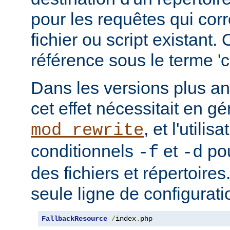
pour les requêtes qui cor
fichier ou script existant.
référence sous le terme 'co
Dans les versions plus an
cet effet nécessitait en gé
, et l'utilis
mod_rewrite
conditionnels
et
pou
-f
-d
des fichiers et répertoire
seule ligne de configurati
FallbackResource
/
index
.
php