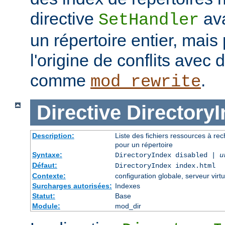
directive
ava
SetHandler
un répertoire entier, mais
l'origine de conflits avec
comme
.
mod_rewrite
Directive
Directory
Description:
Liste des fichiers ressources à re
pour un répertoire
Syntaxe:
DirectoryIndex disabled |
u
Défaut:
DirectoryIndex index.html
Contexte:
configuration globale, serveur virtu
Surcharges autorisées:
Indexes
Statut:
Base
Module:
mod_dir