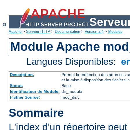
Serveu
Apache
>
Serveur HTTP
>
Documentation
>
Version 2.4
>
Modules
Module Apache mod
Langues Disponibles:
e
Description:
Permet la redirection des adresses se
et la mise à disposition des fichiers i
Statut:
Base
Identificateur de Module:
dir_module
Fichier Source:
mod_dir.c
Sommaire
L'index d'un répertoire peut