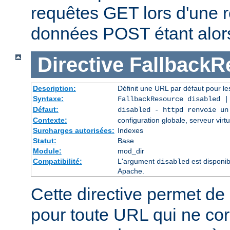
requêtes GET lors d'une re
données POST étant alor
Directive
FallbackR
Description:
Définit une URL par défaut pour les
Syntaxe:
FallbackResource disabled 
Défaut:
disabled - httpd renvoie un
Contexte:
configuration globale, serveur virtu
Surcharges autorisées:
Indexes
Statut:
Base
Module:
mod_dir
Compatibilité:
L'argument
est disponib
disabled
Apache.
Cette directive permet de 
pour toute URL qui ne co