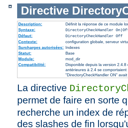
Directive
Directory
Description:
Définit la réponse de ce module lor
Syntaxe:
DirectoryCheckHandler On|Of
Défaut:
DirectoryCheckHandler Off
Contexte:
configuration globale, serveur virtu
Surcharges autorisées:
Indexes
Statut:
Base
Module:
mod_dir
Compatibilité:
Disponible depuis la version 2.4.
antérieures à 2.4 se comportaient
"DirectoryCheckHandler ON" avait é
La directive
DirectoryC
permet de faire en sorte 
recherche un index de rép
des slashes de fin lorsqu'