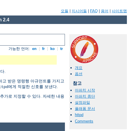
모듈
|
지시어들
|
FAQ
|
용어
|
사이트맵
 2.4
가능한 언어:
en
|
fr
|
ko
|
tr
개요
다.
옵션
하고 받은 명령행 아규먼트를 가지고
참고
에게 적절한 신호를 보낸다.
ttpd
아파치 시작
추가로 지정할 수 있다. 자세한 내용
아파치 중단
설정파일
플래폼 문서
httpd
Comments