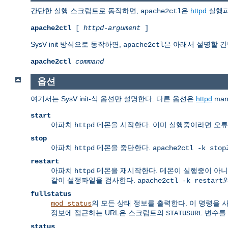
간단한 실행 스크립트로 동작하면,
은
httpd
실행파
apache2ctl
apache2ctl
[
httpd-argument
]
SysV init 방식으로 동작하면,
은 아래서 설명할 간
apache2ctl
apache2ctl
command
옵션
여기서는 SysV init-식 옵션만 설명한다. 다른 옵션은
httpd
ma
start
아파치
데몬을 시작한다. 이미 실행중이라면 오류
httpd
stop
아파치
데몬을 중단한다.
httpd
apache2ctl -k stop
restart
아파치
데몬을 재시작한다. 데몬이 실행중이 아니
httpd
같이 설정파일을 검사한다.
와
apache2ctl -k restart
fullstatus
의 모든 상태 정보를 출력한다. 이 명령을
mod_status
정보에 접근하는 URL은 스크립트의
변수를 
STATUSURL
status