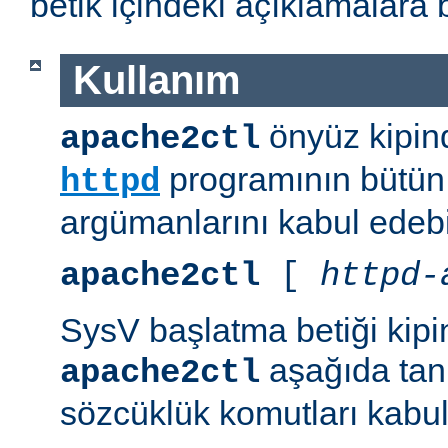
betik içindeki açıklamalara 
Kullanım
önyüz kipind
apache2ctl
programının bütün 
httpd
argümanlarını kabul edebil
apache2ctl
[
httpd-
SysV başlatma betiği kipi
aşağıda tanı
apache2ctl
sözcüklük komutları kabul