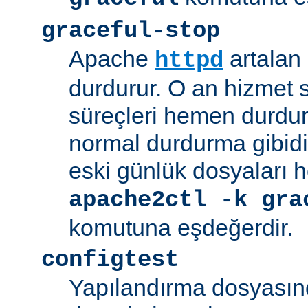
graceful-stop
Apache
artalan
httpd
durdurur. O an hizmet
süreçleri hemen durdu
normal durdurma gibidir
eski günlük dosyaları 
apache2ctl -k gra
komutuna eşdeğerdir.
configtest
Yapılandırma dosyasın