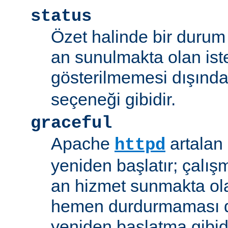
status
Özet halinde bir durum 
an sunulmakta olan ist
gösterilmemesi dışınd
seçeneği gibidir.
graceful
Apache
artalan
httpd
yeniden başlatır; çalışmı
an hizmet sunmakta ola
hemen durdurmaması d
yeniden başlatma gibidi