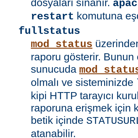
dosyaları sınanır.
apac
komutuna eşd
restart
fullstatus
üzerinden
mod_status
raporu gösterir. Bunun 
sunucuda
mod_statu
olmalı ve sisteminizde
kipi HTTP tarayıcı kuru
raporuna erişmek için 
betik içinde
STATUSUR
atanabilir.