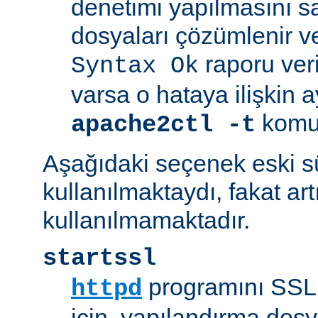
denetimi yapılmasını s
dosyaları çözümlenir ve
raporu veril
Syntax Ok
varsa o hataya ilişkin ayrı
komut
apache2ctl -t
Aşağıdaki seçenek eski 
kullanılmaktaydı, fakat art
kullanılmamaktadır.
startssl
programını SSL 
httpd
için, yapılandırma dosya