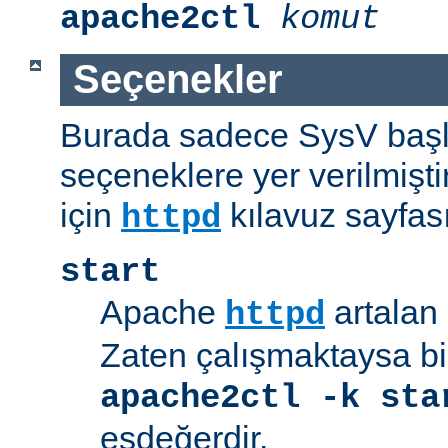
apache2ctl
komut
Seçenekler
Burada sadece SysV başl
seçeneklere yer verilmişt
için
kılavuz sayfas
httpd
start
Apache
artalan 
httpd
Zaten çalışmaktaysa bir
apache2ctl -k sta
eşdeğerdir.