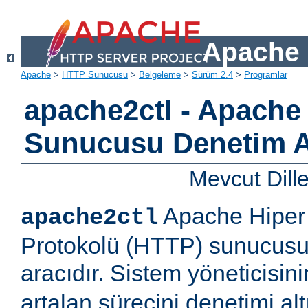
Apache 
Apache
>
HTTP Sunucusu
>
Belgeleme
>
Sürüm 2.4
>
Programlar
apache2ctl - Apach
Sunucusu Denetim 
Mevcut Dill
Apache Hiper 
apache2ctl
Protokolü (HTTP) sunucusu 
aracıdır. Sistem yöneticisi
artalan sürecini denetimi al