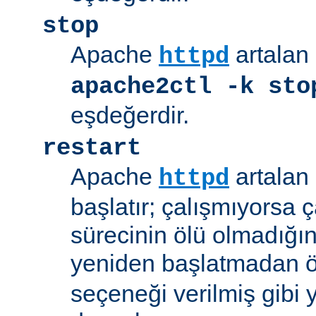
stop
Apache
artalan 
httpd
apache2ctl -k sto
eşdeğerdir.
restart
Apache
artalan 
httpd
başlatır; çalışmıyorsa çal
sürecinin ölü olmadığı
yeniden başlatmadan 
seçeneği verilmiş gibi