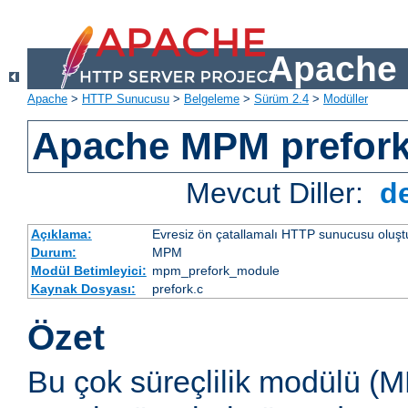
Apache 
Apache
>
HTTP Sunucusu
>
Belgeleme
>
Sürüm 2.4
>
Modüller
Apache MPM prefor
Mevcut Diller:
d
Açıklama:
Evresiz ön çatallamalı HTTP sunucusu oluşt
Durum:
MPM
Modül Betimleyici:
mpm_prefork_module
Kaynak Dosyası:
prefork.c
Özet
Bu çok süreçlilik modülü (