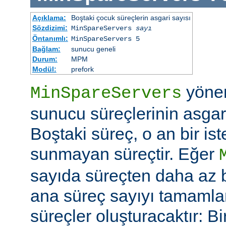
Açıklama:
Boştaki çocuk süreçlerin asgari sayısı
Sözdizimi:
MinSpareServers
sayı
Öntanımlı:
MinSpareServers 5
Bağlam:
sunucu geneli
Durum:
MPM
Modül:
prefork
yöne
MinSpareServers
sunucu süreçlerinin asgari 
Boştaki süreç, o an bir is
sunmayan süreçtir. Eğer
sayıda süreçten daha az 
ana süreç sayıyı tamamla
süreçler oluşturacaktır: Bi