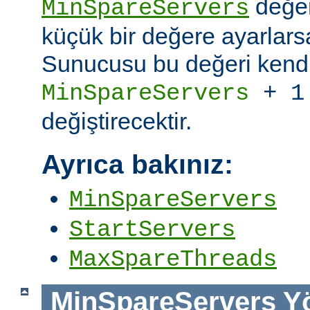
değer
MinSpareServers
küçük bir değere ayarlar
Sunucusu bu değeri kendi
MinSpareServers
+ 1
değiştirecektir.
Ayrıca bakınız:
MinSpareServers
StartServers
MaxSpareThreads
MinSpareServers
Y