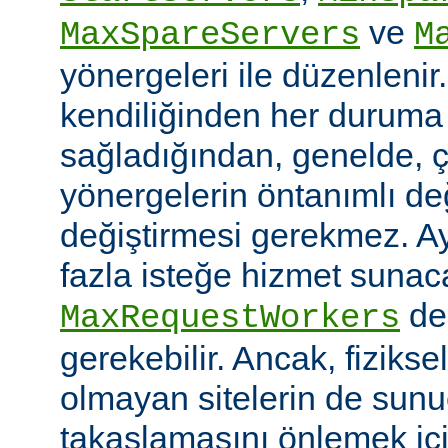
ve
MaxSpareServers
M
yönergeleri ile düzenlenir
kendiliğinden her duruma
sağladığından, genelde, ç
yönergelerin öntanımlı değ
değiştirmesi gerekmez. A
fazla isteğe hizmet sunaca
değ
MaxRequestWorkers
gerekebilir. Ancak, fiziksel
olmayan sitelerin de sunu
takaslamasını önlemek iç