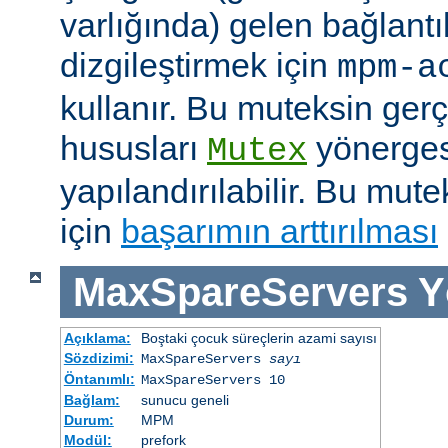
varlığında) gelen bağlantı
dizgileştirmek için
mpm-a
kullanır. Bu muteksin gerçe
hususları
yönergesi
Mutex
yapılandırılabilir. Bu mut
için
başarımın arttırılması
MaxSpareServers
Y
Açıklama:
Boştaki çocuk süreçlerin azami sayısı
Sözdizimi:
MaxSpareServers
sayı
Öntanımlı:
MaxSpareServers 10
Bağlam:
sunucu geneli
Durum:
MPM
Modül:
prefork