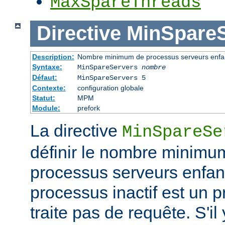
MaxSpareThreads
Directive
MinSpareS
Description:
Nombre minimum de processus serveurs enfant
Syntaxe:
MinSpareServers
nombre
Défaut:
MinSpareServers 5
Contexte:
configuration globale
Statut:
MPM
Module:
prefork
La directive
MinSpareSe
définir le nombre minimu
processus serveurs enfa
processus inactif est un 
traite pas de requête. S'il