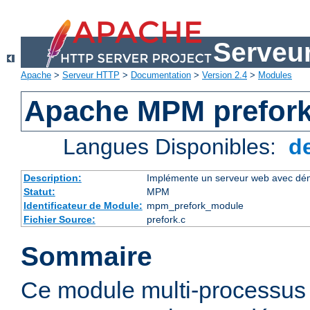
Serveu
Apache
>
Serveur HTTP
>
Documentation
>
Version 2.4
>
Modules
Apache MPM prefor
Langues Disponibles:
d
Description:
Implémente un serveur web avec dém
Statut:
MPM
Identificateur de Module:
mpm_prefork_module
Fichier Source:
prefork.c
Sommaire
Ce module multi-processu