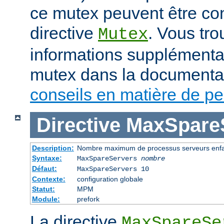
ce mutex peuvent être con
directive
. Vous tr
Mutex
informations supplémenta
mutex dans la documenta
conseils en matière de p
Directive
MaxSpare
Description:
Nombre maximum de processus serveurs enfan
Syntaxe:
MaxSpareServers
nombre
Défaut:
MaxSpareServers 10
Contexte:
configuration globale
Statut:
MPM
Module:
prefork
La directive
MaxSpareSe