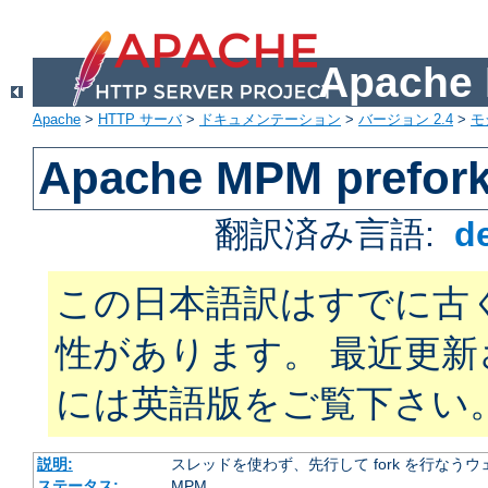
Apach
Apache
>
HTTP サーバ
>
ドキュメンテーション
>
バージョン 2.4
>
モ
Apache MPM prefor
翻訳済み言語:
d
この日本語訳はすでに古
性があります。 最近更
には英語版をご覧下さい
説明:
スレッドを使わず、先行して fork を行なう
ステータス:
MPM