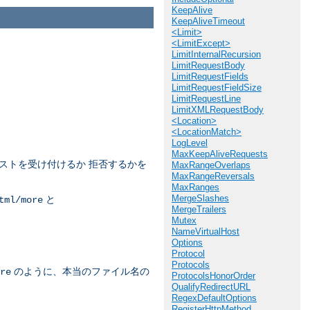
KeepAlive
KeepAliveTimeout
<Limit>
<LimitExcept>
LimitInternalRecursion
LimitRequestBody
LimitRequestFields
LimitRequestFieldSize
LimitRequestLine
LimitXMLRequestBody
<Location>
<LocationMatch>
LogLevel
MaxKeepAliveRequests
ストを受け付けるか 拒否するかを
MaxRangeOverlaps
MaxRangeReversals
MaxRanges
MergeSlashes
と
tml/more
MergeTrailers
Mutex
NameVirtualHost
Options
Protocol
Protocols
のように、本当のファイル名の
re
ProtocolsHonorOrder
QualifyRedirectURL
RegexDefaultOptions
RegisterHttpMethod