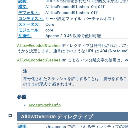
説明:
URL 中の符号化されたパス分離文字が先に
構文:
AllowEncodedSlashes On|Off
デフォルト:
AllowEncodedSlashes Off
コンテキスト:
サーバ設定ファイル, バーチャルホスト
ステータス:
Core
モジュール:
core
互換性:
Apache 2.0.46 以降で使用可能
ディレクティブは符号化された パス分
AllowEncodedSlashes
うかを決定します。通常はそのような URL は 404 (Not fou
による パス分離文字の使用は、
AllowEncodedSlashes
On
P
注
符号化されたスラッシュを許可することは、
復号
をするこ
のままの形式で 残されます。
参照
AcceptPathInfo
AllowOverride
ディレクティブ
説明:
で許可されるディレクティブの種
.htaccess