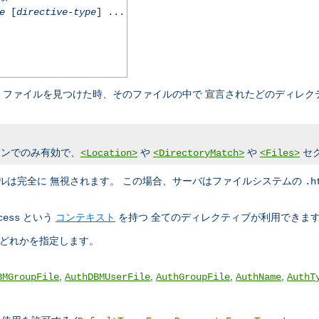
e
[
directive-type
] ...
ファイルを見つけた時、そのファイルの中で 宣言されたどのディレク
ンでのみ有効で、
や
や
セ
<Location>
<DirectoryMatch>
<Files>
ルは完全に 無視されます。 この場合、サーバはファイルシステムの
.h
という
コンテキスト
を持つ 全てのディレクティブが利用できま
cess
のどれかを指定します。
,
,
,
,
BMGroupFile
AuthDBMUserFile
AuthGroupFile
AuthName
AuthT