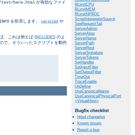
が有効なファイ
/test/here.html
RLimitCPU
RLimitMEM
RLimitNPROC
ScriptInterpreterSource
を拒否します。
cgi-script
や
INFO
SeeRequestTail
ServerAdmin
ServerAlias
えば、これは例えば
INCLUDES
のよ
ServerName
るので、そういったスクリプトを動作
ServerPath
ServerRoot
ServerSignature
ServerTokens
SetHandler
SetInputFilter
SetOutputFilter
TimeOut
TraceEnable
UnDefine
UseCanonicalName
UseCanonicalPhysicalPort
<VirtualHost>
Bugfix checklist
httpd changelog
Known issues
Report a bug