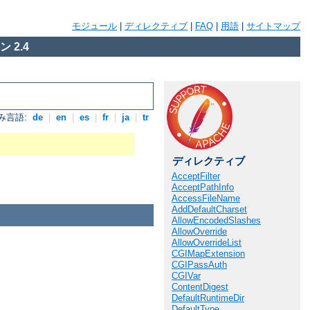
モジュール
|
ディレクティブ
|
FAQ
|
用語
|
サイトマップ
 2.4
み言語:
de
|
en
|
es
|
fr
|
ja
|
tr
ディレクティブ
AcceptFilter
AcceptPathInfo
AccessFileName
AddDefaultCharset
AllowEncodedSlashes
AllowOverride
AllowOverrideList
CGIMapExtension
CGIPassAuth
CGIVar
ContentDigest
DefaultRuntimeDir
DefaultType