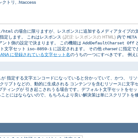
, .htaccess
の場合に限りますが、レスポンスに追加するメディアタイプの文
t/html
で指定します。 これはレスポンス
(
訳注:
レスポンスの HTML)
内で
META
アント側の設定で決まります。 この機能は
AddDefaultCharset Off
ォルト文字セット
に設定されます。 その他
charset
に指定で
iso-8859-1
IANA に登録されている文字セット名
のうちの一つにすべきです。 例えば
が 指定する文字エンコードになっていると分かっていて、かつ、 リ
 スクリプトなどの、動的に生成される コンテンツを含むリソースに文字
プティングが 引き起こされうる場合です。デフォルト文字セットをセット
ることにはならないので、もちろんより良い解決策は単にスクリプトを修正