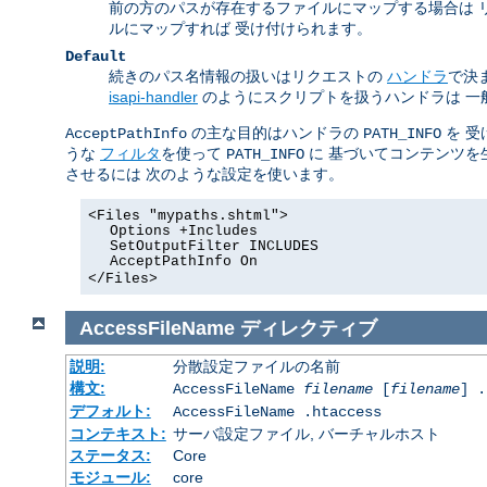
前の方のパスが存在するファイルにマップする場合は 
ルにマップすれば 受け付けられます。
Default
続きのパス名情報の扱いはリクエストの
ハンドラ
で決
isapi-handler
のようにスクリプトを扱うハンドラは 一
の主な目的はハンドラの
を 受
AcceptPathInfo
PATH_INFO
うな
フィルタ
を使って
に 基づいてコンテンツを
PATH_INFO
させるには 次のような設定を使います。
<Files "mypaths.shtml">
Options +Includes
SetOutputFilter INCLUDES
AcceptPathInfo On
</Files>
AccessFileName
ディレクティブ
説明:
分散設定ファイルの名前
構文:
AccessFileName
filename
[
filename
] .
デフォルト:
AccessFileName .htaccess
コンテキスト:
サーバ設定ファイル, バーチャルホスト
ステータス:
Core
モジュール:
core