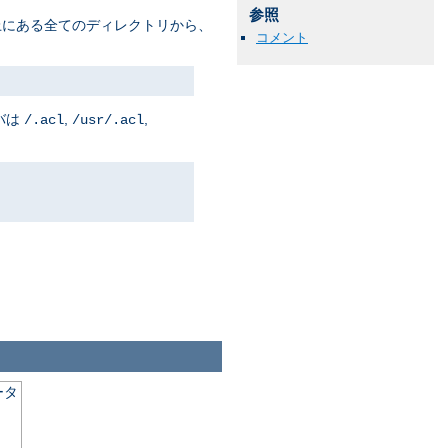
参照
上にある全てのディレクトリから、
コメント
バは
,
,
/.acl
/usr/.acl
ータ