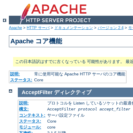
Apache
>
HTTP サーバ
>
ドキュメンテーション
>
バージョン 2.4
>
モ
Apache コア機能
この日本語訳はすでに古くなっている 可能性があります。 最
説明:
常に使用可能な Apache HTTP サーバのコア機能
ステータス:
Core
AcceptFilter
ディレクティブ
説明:
プロトコルを Listen しているソケットの最
構文:
AcceptFilter
protocol
accept_filter
コンテキスト:
サーバ設定ファイル
ステータス:
Core
モジュール:
core
互換性:
2.1.5 以降