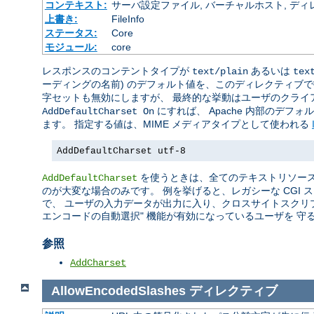
コンテキスト:
サーバ設定ファイル, バーチャルホスト, ディレクトリ
上書き:
FileInfo
ステータス:
Core
モジュール:
core
レスポンスのコンテントタイプが
あるいは
text/plain
tex
ーディングの名前) のデフォルト値を、このディレクティブ
字セットも無効にしますが、 最終的な挙動はユーザのクライ
にすれば、 Apache 内部のデフ
AddDefaultCharset On
ます。 指定する値は、MIME メディアタイプとして使われる
AddDefaultCharset utf-8
を使うときは、全てのテキストリソース
AddDefaultCharset
のが大変な場合のみです。 例を挙げると、レガシーな CGI
で、 ユーザの入力データが出力に入り、クロスサイトスクリ
エンコードの自動選択" 機能が有効になっているユーザを 守
参照
AddCharset
AllowEncodedSlashes
ディレクティブ