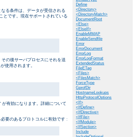
Define
<Directory>
提となる条件は、データが受信される
<DirectoryMatch>
うことです。現在サポートされている
DocumentRoot
<Else>
<ElseIf>
EnableMMAP
EnableSendfile
Error
ErrorDocument
ErrorLog
ErrorLogFormat
ると、 その後サーバプロセスにそれを送
ExtendedStatus
が使用されます。
FileETag
<Files>
<FilesMatch>
ForceType
GprofDir
HostnameLookups
HttpProtocolOptions
<If>
が有効になります。詳細について
T
<IfDefine>
<IfDirective>
<IfFile>
必要のあるプロトコルに有効です :
<IfModule>
<IfSection>
Include
IncludeOptional