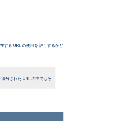
存在する URL の使用を 許可するかど
復号された URL の中でもそ