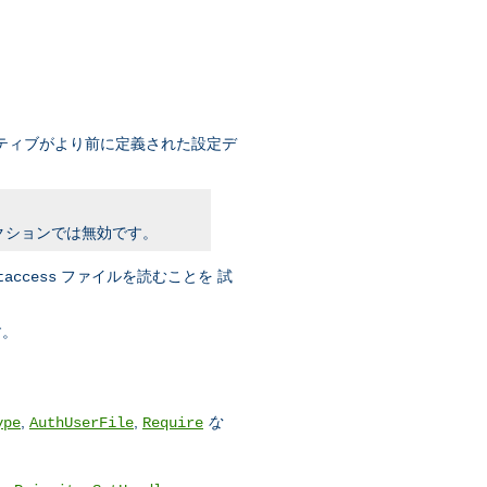
ティブがより前に定義された設定デ
クションでは無効です。
ファイルを読むことを 試
taccess
す。
,
,
な
ype
AuthUserFile
Require