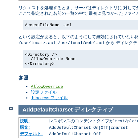
リクエストを処理するとき、サーバはディレクトリに 対して
ここで指定された名前の一覧の中で 最初に見つかったファイ
AccessFileName .acl
という設定があると、以下のようにして無効にされていない限
,
から ディレク
/usr/local/.acl
/usr/local/web/.acl
<Directory />
AllowOverride None
</Directory>
参照
AllowOverride
設定ファイル
.htaccess ファイル
AddDefaultCharset
ディレクティブ
説明:
レスポンスのコンテントタイプが
text/plai
構文:
AddDefaultCharset On|Off|
charset
デフォルト:
AddDefaultCharset Off