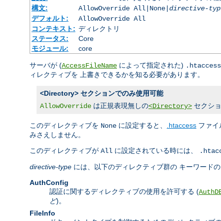
構文:
AllowOverride All|None|
directive-typ
デフォルト:
AllowOverride All
コンテキスト:
ディレクトリ
ステータス:
Core
モジュール:
core
サーバが (
によって指定された)
AccessFileName
.htaccess
ィレクティブを 上書きできるかを知る必要があります。
<Directory> セクションでのみ使用可能
は正規表現無しの
セクショ
AllowOverride
<Directory>
このディレクティブを
に設定すると、
.htaccess
ファイ
None
みさえしません。
このディレクティブが
に設定されている時には、
All
.htac
directive-type
には、以下のディレクティブ群の キーワード
AuthConfig
認証に関するディレクティブの使用を許可する (
AuthD
ど
)。
FileInfo