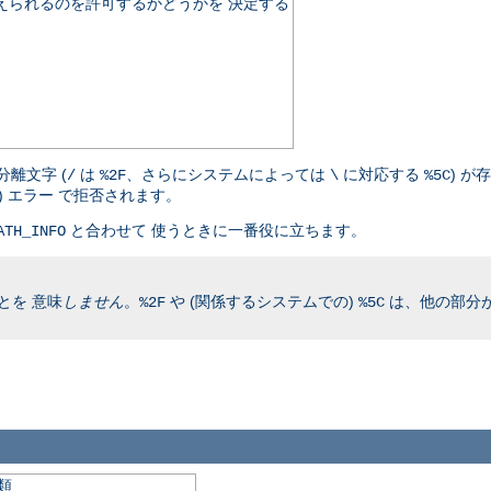
伝えられるのを許可するかどうかを 決定する
離文字 (
は
、さらにシステムによっては
に対応する
) が
/
%2F
\
%5C
nd) エラー で拒否されます。
と合わせて 使うときに一番役に立ちます。
ATH_INFO
とを 意味
しません
。
や (関係するシステムでの)
は、他の部分が
%2F
%5C
類