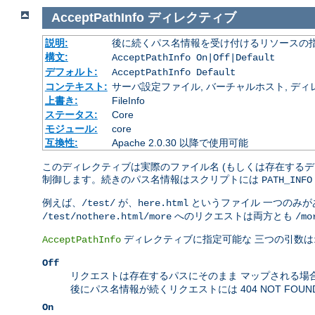
AcceptPathInfo
ディレクティブ
説明:
後に続くパス名情報を受け付けるリソースの
構文:
AcceptPathInfo On|Off|Default
デフォルト:
AcceptPathInfo Default
コンテキスト:
サーバ設定ファイル, バーチャルホスト, ディレクトリ
上書き:
FileInfo
ステータス:
Core
モジュール:
core
互換性:
Apache 2.0.30 以降で使用可能
このディレクティブは実際のファイル名 (もしくは存在するデ
制御します。続きのパス名情報はスクリプトには
PATH_INFO
例えば、
が、
というファイル 一つのみ
/test/
here.html
へのリクエストは両方とも
/test/nothere.html/more
/mo
ディレクティブに指定可能な 三つの引数は
AcceptPathInfo
Off
リクエストは存在するパスにそのまま マップされる場
後にパス名情報が続くリクエストには 404 NOT FOU
On