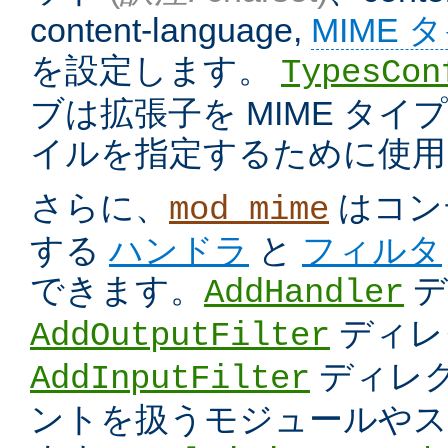
content-language,
MIME 
を設定します。
TypesCon
ブは拡張子を MIME タ
イルを指定するために使用
さらに、
はコン
mod_mime
する
ハンドラ
と
フィルタ
できます。
デ
AddHandler
ディレ
AddOutputFilter
ディレク
AddInputFilter
ントを扱うモジュールやス