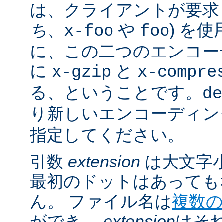
は、クライアントが要求し
ち
、
や
) を
x-foo
foo
に、この二つのエンコー
に
と
x-gzip
x-compre
る、ということです。
de
り新しいエンコーディン
指定してください。
引数
extension
は大文字
最初のドットはあっても
ん。 ファイル名は
複数
ができ、
extension
はそ