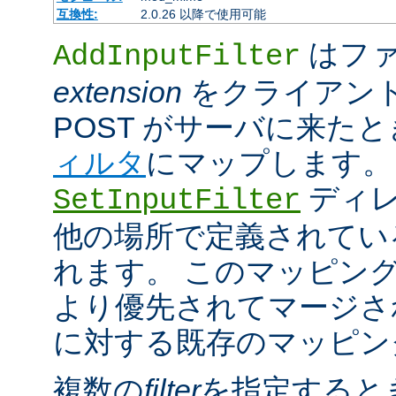
互換性:
2.0.26 以降で使用可能
はファ
AddInputFilter
extension
をクライアン
POST がサーバに来た
ィルタ
にマップします。
ディレ
SetInputFilter
他の場所で定義されてい
れます。 このマッピン
より優先されてマージさ
に対する既存のマッピン
複数の
filter
を指定すると