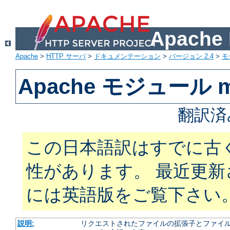
Apach
Apache
>
HTTP サーバ
>
ドキュメンテーション
>
バージョン 2.4
>
モ
Apache モジュール m
翻訳済
この日本語訳はすでに古
性があります。 最近更
には英語版をご覧下さい
説明:
リクエストされたファイルの拡張子とファイルの振