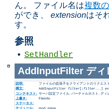
ん。 ファイル名は
複数
ができ、
extension
はそ
す。
参照
SetHandler
AddInputFilter
ディ
説明:
ファイルの拡張子をクライアントのリクエスト
構文:
AddInputFilter
filter
[;
filter
...]
ex
コンテキスト:
サーバ設定ファイル, バーチャルホスト, ディレクトリ
上書き:
FileInfo
ステータス:
モジュール:
mod_mime