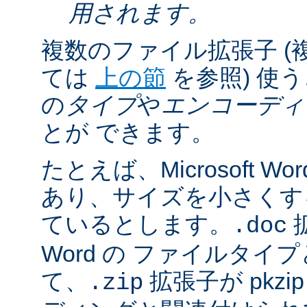
用されます。
複数のファイル拡張子 (
ては
上の節
を参照) 使
の
タイプ
や
エンコーディ
とが できます。
たとえば、Microsoft 
あり、サイズを小さくするた
ているとします。
拡
.doc
Word の ファイルタ
て、
拡張子が pkz
.zip