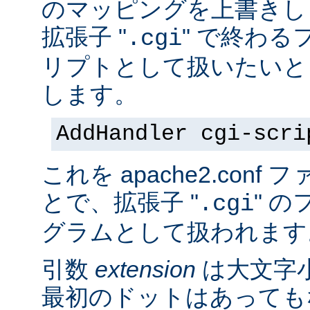
のマッピングを上書きし
拡張子 "
" で終わる
.cgi
リプトとして扱いたいと
します。
AddHandler cgi-scri
これを apache2.con
とで、拡張子 "
" の
.cgi
グラムとして扱われます
引数
extension
は大文字
最初のドットはあっても