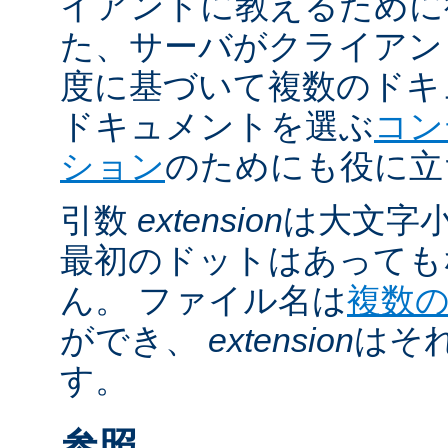
イアントに教えるために
た、サーバがクライアントの 
度に基づいて複数のドキ
ドキュメントを選ぶ
コン
ション
のためにも役に立
引数
extension
は大文字
最初のドットはあっても
ん。 ファイル名は
複数
ができ、
extension
はそ
す。
参照