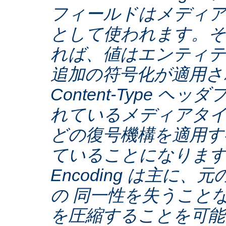
フィールドはメディア
として使われます。そ
れば、値はエンティテ
追加の符号化が適用さ
Content-Type ヘ
れているメディアタ
どの復号機構を適用す
ていることになります。C
Encoding は主に
の 同一性を失うこと
を圧縮することを可能