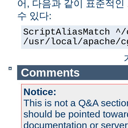
어, 다음과 같이 표준적인
수 있다:
ScriptAliasMatch ^/
/usr/local/apache/c
Comments
Notice:
This is not a Q&A sect
should be pointed towar
documentation or serve