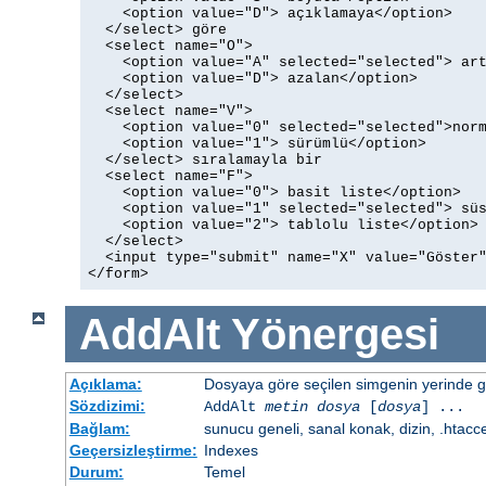
    <option value="D"> açıklamaya</option>

  </select> göre

  <select name="O">

    <option value="A" selected="selected"> art
    <option value="D"> azalan</option>

  </select>

  <select name="V">

    <option value="0" selected="selected">norm
    <option value="1"> sürümlü</option>

  </select> sıralamayla bir

  <select name="F">

    <option value="0"> basit liste</option>

    <option value="1" selected="selected"> süs
    <option value="2"> tablolu liste</option>

  </select>

  <input type="submit" name="X" value="Göster"
</form>
AddAlt
Yönergesi
Açıklama:
Dosyaya göre seçilen simgenin yerinde gös
Sözdizimi:
AddAlt
metin
dosya
[
dosya
] ...
Bağlam:
sunucu geneli, sanal konak, dizin, .htacc
Geçersizleştirme:
Indexes
Durum:
Temel