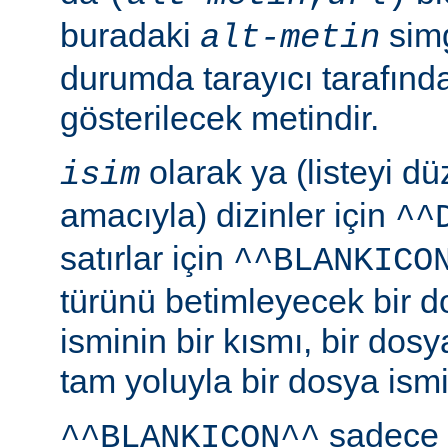
buradaki
simg
alt-metin
durumda tarayıcı tarafınd
gösterilecek metindir.
olarak ya (listeyi 
isim
amacıyla) dizinler için
^^
satırlar için
^^BLANKICO
türünü betimleyecek bir d
isminin bir kısmı, bir dosy
tam yoluyla bir dosya ismi b
sadece 
^^BLANKICON^^