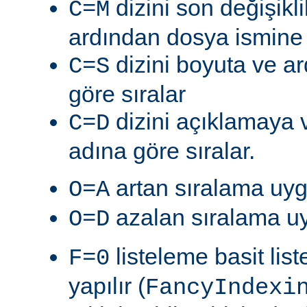
dizini son değişik
C=M
ardından dosya ismine g
dizini boyuta ve a
C=S
göre sıralar
dizini açıklamaya 
C=D
adına göre sıralar.
artan sıralama uyg
O=A
azalan sıralama uy
O=D
listeleme basit lis
F=0
yapılır (
FancyIndexi