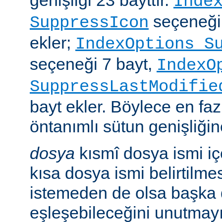
genişliği 23 bayttır.
Inde
seçeneği
SuppressIcon
ekler;
IndexOptions S
seçeneği 7 bayt,
IndexO
SuppressLastModifie
bayt ekler. Böylece en faz
öntanımlı sütun genişliğine
dosya
kısmî dosya ismi i
kısa dosya ismi belirtilm
istemeden de olsa başka 
eşleşebileceğini unutmayı