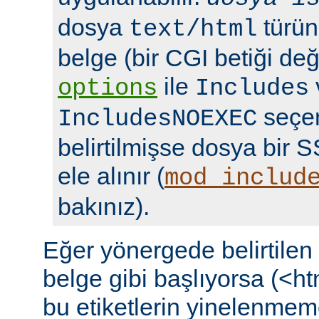
dosya
türün
text/html
belge (bir CGI betiği deği
ile
options
Includes
seçen
IncludesNOEXEC
belirtilmişse dosya bir S
ele alınır (
mod_includ
bakınız).
Eğer yönergede belirtile
belge gibi başlıyorsa (<ht
bu etiketlerin yinelenmeme