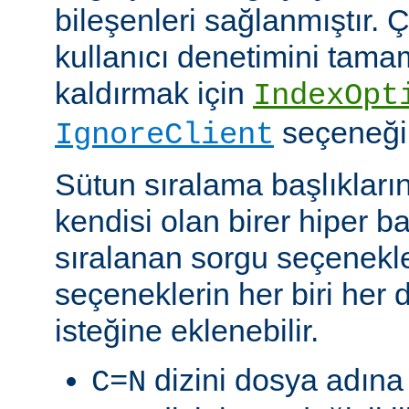
bileşenleri sağlanmıştır. Ç
kullanıcı denetimini tam
kaldırmak için
IndexOpt
seçeneği k
IgnoreClient
Sütun sıralama başlıkların
kendisi olan birer hiper 
sıralanan sorgu seçenekler
seçeneklerin her biri her di
isteğine eklenebilir.
dizini dosya adına 
C=N