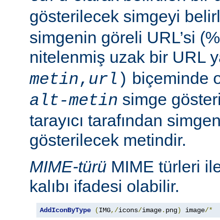
gösterilecek simgeyi belir
simgenin göreli URL’si (%
nitelenmiş uzak bir URL 
biçeminde ol
metin
,
url
)
simge göster
alt-metin
tarayıcı tarafından simge
gösterilecek metindir.
MIME-türü
MIME türleri il
kalıbı ifadesi olabilir.
AddIconByType
(
IMG
,/
icons
/
image
.
png
)
 image
/*