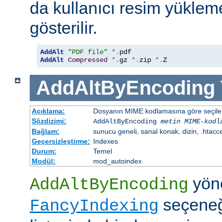
da kullanıcı resim yüklem
gösterilir.
AddAlt
"PDF file"
*.
AddAlt
Compressed
*.
gz 
*.
zip 
*.
Z
AddAltByEncoding
Açıklama:
Dosyanın MIME kodlamasına göre seçilen 
Sözdizimi:
AddAltByEncoding
metin
MIME-kodl
Bağlam:
sunucu geneli, sanal konak, dizin, .htacc
Geçersizleştirme:
Indexes
Durum:
Temel
Modül:
mod_autoindex
yöne
AddAltByEncoding
seçeneği
FancyIndexing