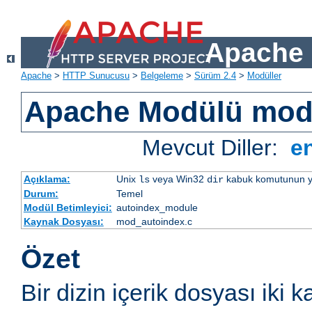
Apache 
Apache
>
HTTP Sunucusu
>
Belgeleme
>
Sürüm 2.4
>
Modüller
Apache Modülü mod
Mevcut Diller:
e
Açıklama:
Unix
veya Win32
kabuk komutunun yaptı
ls
dir
Durum:
Temel
Modül Betimleyici:
autoindex_module
Kaynak Dosyası:
mod_autoindex.c
Özet
Bir dizin içerik dosyası iki k