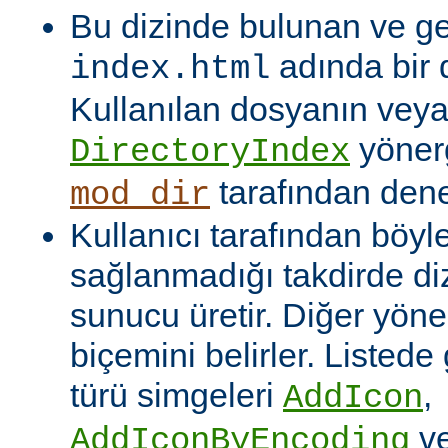
Bu dizinde bulunan ve ge
adında bir 
index.html
Kullanılan dosyanın veya
yönerg
DirectoryIndex
tarafından denet
mod_dir
Kullanıcı tarafından böyl
sağlanmadığı takdirde dizi
sunucu üretir. Diğer yöne
biçemini belirler. Listede
türü simgeleri
,
AddIcon
v
AddIconByEncoding