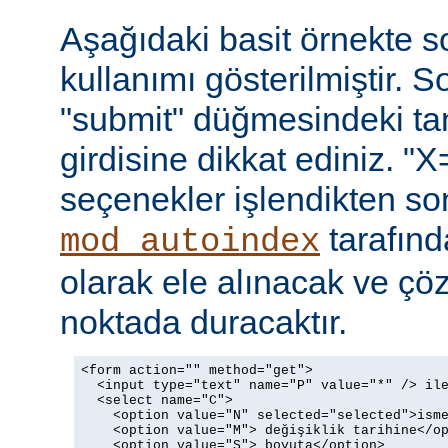
Aşağıdaki basit örnekte s
kullanımı gösterilmiştir. 
"submit" düğmesindeki t
girdisine dikkat ediniz. "X
seçenekler işlendikten so
tarafın
mod_autoindex
olarak ele alınacak ve ç
noktada duracaktır.
<form action="" method="get">

  <input type="text" name="P" value="*" /> ile
  <select name="C">

    <option value="N" selected="selected">isme
    <option value="M"> değişiklik tarihine</op
    <option value="S"> boyuta</option>
