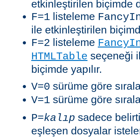
etkinleştirilen biçimde 
listeleme
F=1
FancyI
ile etkinleştirilen biçim
listeleme
F=2
FancyI
seçeneği il
HTMLTable
biçimde yapılır.
sürüme göre sıralam
V=0
sürüme göre sıralam
V=1
sadece belirt
P=
kalıp
eşleşen dosyalar istelen