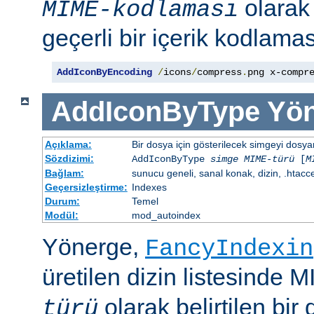
olara
MIME-kodlaması
geçerli bir içerik kodlaması
AddIconByEncoding
/
icons
/
compress
.
png x-compr
AddIconByType
Yön
Açıklama:
Bir dosya için gösterilecek simgeyi dosya
Sözdizimi:
AddIconByType
simge
MIME-türü
[
M
Bağlam:
sunucu geneli, sanal konak, dizin, .htacc
Geçersizleştirme:
Indexes
Durum:
Temel
Modül:
mod_autoindex
Yönerge,
FancyIndexin
üretilen dizin listesinde 
olarak belirtilen bir 
türü