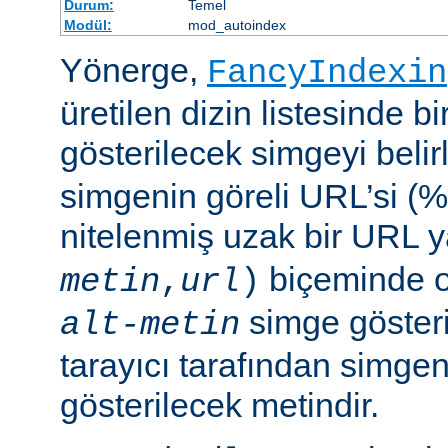
Durum:
Temel
Modül:
mod_autoindex
Yönerge,
FancyIndexin
üretilen dizin listesinde bi
gösterilecek simgeyi belir
simgenin göreli URL’si (%
nitelenmiş uzak bir URL 
biçeminde ol
metin
,
url
)
simge göster
alt-metin
tarayıcı tarafından simge
gösterilecek metindir.