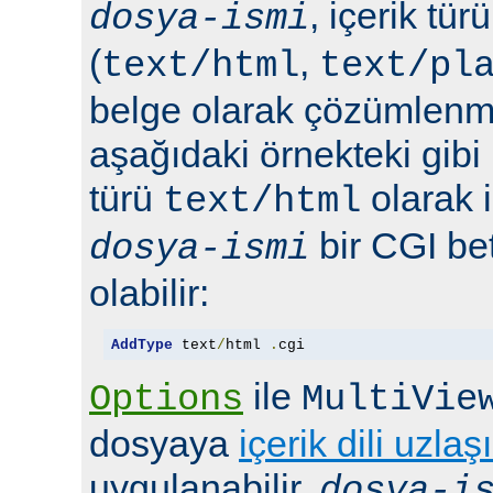
, içerik tür
dosya-ismi
(
,
text/html
text/pl
belge olarak çözümlenmel
aşağıdaki örnekteki gibi 
türü
olarak 
text/html
bir CGI bet
dosya-ismi
olabilir:
AddType
 text
/
html 
.
cgi
ile
Options
MultiVie
dosyaya
içerik dili uzlaş
uygulanabilir.
dosya-i