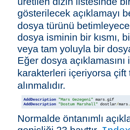
üretilen dizin listesinde bi
gösterilecek açıklamayı be
dosya türünü betimleyecek
dosya isminin bir kısmı, bi
veya tam yoluyla bir dosya i
Eğer dosya açıklamasını 
karakterleri içeriyorsa çift 
alınmalıdır.
AddDescription
"Mars Gezegeni"
 mars
.
gif 
AddDescription
"Dostum Marshall"
 dostlar
/
mars
Normalde öntanımlı açıkl