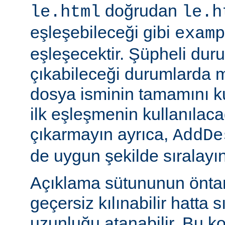
doğrudan
le.html
le.h
eşleşebileceği gibi
examp
eşleşecektir. Şüpheli dur
çıkabileceği durumlarda
dosya isminin tamamını k
ilk eşleşmenin kullanılaca
çıkarmayın ayrıca,
AddDe
de uygun şekilde sıralayın
Açıklama sütununun öntan
geçersiz kılınabilir hatta 
uzunluğu atanabilir. Bu ko