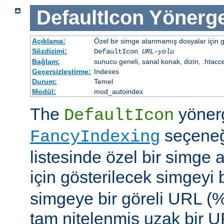
DefaultIcon
Yönerge
Açıklama:
Özel bir simge atanmamış dosyalar için gö
Sözdizimi:
DefaultIcon
URL-yolu
Bağlam:
sunucu geneli, sanal konak, dizin, .htacc
Geçersizleştirme:
Indexes
Durum:
Temel
Modül:
mod_autoindex
The
yöner
DefaultIcon
seçeneği
FancyIndexing
listesinde özel bir simge
için gösterilecek simgeyi b
simgeye bir göreli URL (
tam nitelenmiş uzak bir UR