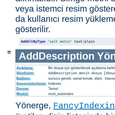
veya istemci resim göster
da kullanıcı resim yüklem
gösterilir.
AddAltByType
'salt metin'
 text
/
plain
AddDescription
Yön
Açıklama:
Bir dosya için gösterilecek açıklama belirtil
Sözdizimi:
AddDescription
metin dosya
[
dosy
Bağlam:
sunucu geneli, sanal konak, dizin, .htacc
Geçersizleştirme:
Indexes
Durum:
Temel
Modül:
mod_autoindex
Yönerge,
FancyIndexin