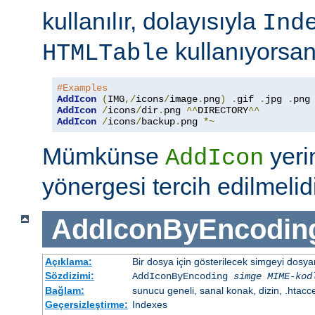
kullanılır, dolayısıyla
Ind
kullanıyorsan
HTMLTable
#Examples
AddIcon
(
IMG
,/
icons
/
image
.
png
)
.
gif 
.
jpg 
.
AddIcon
/
icons
/
dir
.
png 
^^
DIRECTORY
^^
AddIcon
/
icons
/
backup
.
png 
*~
Mümkünse
yer
AddIcon
yönergesi tercih edilmelidi
AddIconByEncodin
Açıklama:
Bir dosya için gösterilecek simgeyi dosy
Sözdizimi:
AddIconByEncoding
simge
MIME-kod
Bağlam:
sunucu geneli, sanal konak, dizin, .htacc
Geçersizleştirme:
Indexes