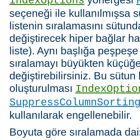
IndexOptions
seçeneği ile kullanılmışsa s
listenin sıralamasını sütun
değiştirecek hiper bağlar hali
liste). Aynı başlığa peşpeşe
sıralamayı büyükten küçüğe
değiştirebilirsiniz. Bu sütun
oluşturulması
IndexOptio
SuppressColumnSortin
kullanılarak engellenebilir.
Boyuta göre sıralamada dai