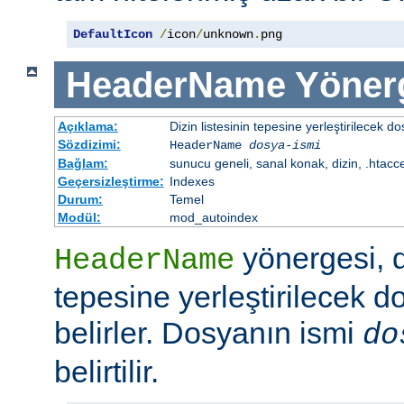
DefaultIcon
/
icon
/
unknown
.
png
HeaderName
Yöner
Açıklama:
Dizin listesinin tepesine yerleştirilecek do
Sözdizimi:
HeaderName
dosya-ismi
Bağlam:
sunucu geneli, sanal konak, dizin, .htacc
Geçersizleştirme:
Indexes
Durum:
Temel
Modül:
mod_autoindex
yönergesi, di
HeaderName
tepesine yerleştirilecek d
belirler. Dosyanın ismi
do
belirtilir.