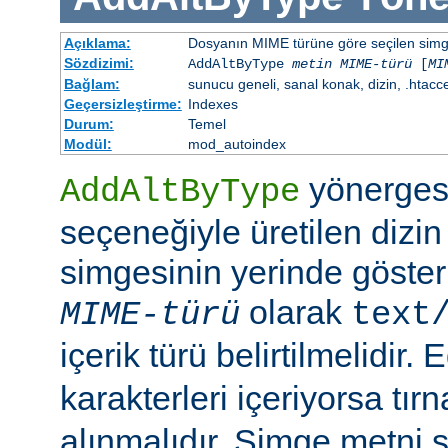
Açıklama:
Dosyanın MIME türüne göre seçilen simgen
Sözdizimi:
AddAltByType
metin
MIME-türü
[
MI
Bağlam:
sunucu geneli, sanal konak, dizin, .htacc
Geçersizleştirme:
Indexes
Durum:
Temel
Modül:
mod_autoindex
yönerges
AddAltByType
seçeneğiyle üretilen dizin
simgesinin yerinde gösteri
olarak
MIME-türü
text
içerik türü belirtilmelidir.
karakterleri içeriyorsa tırn
alınmalıdır. Simge metni