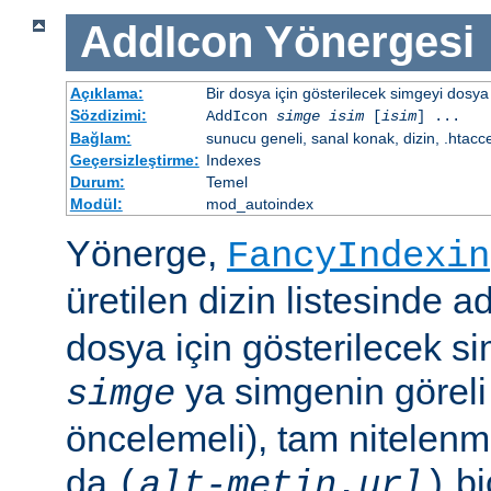
AddIcon
Yönergesi
Açıklama:
Bir dosya için gösterilecek simgeyi dosya 
Sözdizimi:
AddIcon
simge
isim
[
isim
] ...
Bağlam:
sunucu geneli, sanal konak, dizin, .htacc
Geçersizleştirme:
Indexes
Durum:
Temel
Modül:
mod_autoindex
Yönerge,
FancyIndexin
üretilen dizin listesinde a
dosya için gösterilecek sim
ya simgenin göreli
simge
öncelemeli), tam nitelenm
da
bi
(
alt-metin
,
url
)