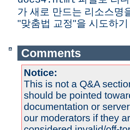
doc34.html
가 새로 만드는 리소스명
"맞춤법 교정"을 시도하기
Comments
Notice:
This is not a Q&A sect
should be pointed towar
documentation or serve
our moderators if they a
considered invalid/off-t