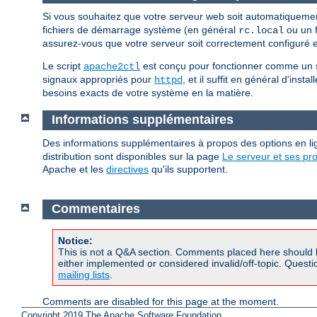
Si vous souhaitez que votre serveur web soit automatiqueme
fichiers de démarrage système (en général
ou un f
rc.local
assurez-vous que votre serveur soit correctement configuré en
Le script
est conçu pour fonctionner comme un scr
apache2ctl
signaux appropriés pour
, et il suffit en général d'insta
httpd
besoins exacts de votre système en la matière.
Informations supplémentaires
Des informations supplémentaires à propos des options en
distribution sont disponibles sur la page
Le serveur et ses p
Apache et les
directives
qu'ils supportent.
Commentaires
Notice:
This is not a Q&A section. Comments placed here should 
either implemented or considered invalid/off-topic. Ques
mailing lists
.
Comments are disabled for this page at the moment.
Copyright 2019 The Apache Software Foundation.