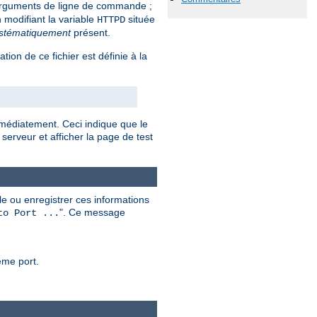
rguments de ligne de commande ;
 modifiant la variable
située
HTTPD
stématiquement
présent.
sation de ce fichier est définie à la
mmédiatement. Ceci indique que le
serveur et afficher la page de test
e ou enregistrer ces informations
". Ce message
to Port ...
ême port.