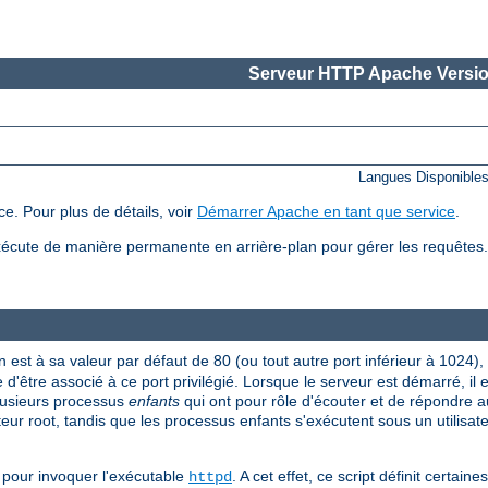
Serveur HTTP Apache Versio
Langues Disponible
e. Pour plus de détails, voir
Démarrer Apache en tant que service
.
écute de manière permanente en arrière-plan pour gérer les requête
n est à sa valeur par défaut de 80 (ou tout autre port inférieur à 1024),
 d'être associé à ce port privilégié. Lorsque le serveur est démarré, il
plusieurs processus
enfants
qui ont pour rôle d'écouter et de répondre a
ateur root, tandis que les processus enfants s'exécutent sous un utilisate
pour invoquer l'exécutable
. A cet effet, ce script définit certai
httpd