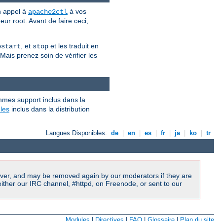
n appel à
à vos
apache2ctl
eur root. Avant de faire ceci,
, et
et les traduit en
estart
stop
 Mais prenez soin de vérifier les
mmes support inclus dans la
les
inclus dans la distribution
Langues Disponibles:
de
|
en
|
es
|
fr
|
ja
|
ko
|
tr
ver, and may be removed again by our moderators if they are
ither our IRC channel, #httpd, on Freenode, or sent to our
Modules
|
Directives
|
FAQ
|
Glossaire
|
Plan du site