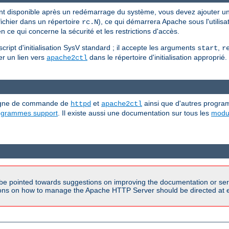
nt disponible après un redémarrage du système, vous devez ajouter u
ichier dans un répertoire
), ce qui démarrera Apache sous l'utilisat
rc.N
 ce qui concerne la sécurité et les restrictions d'accès.
ipt d'initialisation SysV standard ; il accepte les arguments
,
start
r
ller un lien vers
dans le répertoire d'initialisation approprié.
apache2ctl
 ligne de commande de
et
ainsi que d'autres progra
httpd
apache2ctl
rogrammes support
. Il existe aussi une documentation sur tous les
modu
be pointed towards suggestions on improving the documentation or ser
tions on how to manage the Apache HTTP Server should be directed at e