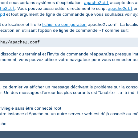
ent sous certains systèmes d'exploitation.
accepte des a
apache2ctl
. Vous pouvez aussi éditer directement le script
en
he2ctl
apache2ctl
et tout argument de ligne de commande que vous souhaitez voir
sy
pd
de localiser et lire le
fichier de configuration
. La locali
apache2.conf
'exécution en utilisant l'option de ligne de commande
comme suit:
-f
che2/apache2.conf
 dissocier du terminal et l'invite de commande réapparaîtra presque i
 moment, vous pouvez utiliser votre navigateur pour vous connecter au 
t
 ce dernier va afficher un message décrivant le problème sur la consol
r. Un des messages d'erreur les plus courants est "
Unable to bind 
vilégié sans être connecté root
utre instance d'Apache ou un autre serveur web est déjà associé au m
che.