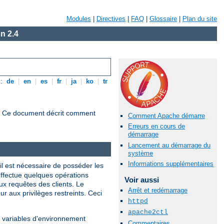
Modules
|
Directives
|
FAQ
|
Glossaire
|
Plan du site
n 2.4
s:
de
|
en
|
es
|
fr
|
ja
|
ko
|
tr
s. Ce document décrit comment
Comment Apache démarre
Erreurs en cours de
démarrage
Lancement au démarrage du
système
Informations supplémentaires
 il est nécessaire de posséder les
 effectue quelques opérations
Voir aussi
ux requêtes des clients. Le
Arrêt et redémarrage
ur aux privilèges restreints. Ceci
httpd
apache2ctl
nes variables d'environnement
Commentaires